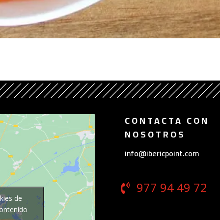
CONTACTA CON
NOSOTROS
info@ibericpoint.com
977 94 49 72
kies de
contenido