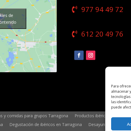
977 94 49 72
kies de
contenido
612 20 49 76
Para ofrece
almacenar y
tecnologías
las identifi
puede afecta
s y comidas para grupos Tarragona
Productos ibéricos en Tarrag
A
na
Degustación de ibéricos en Tarragona
Desayunos en Tarrag