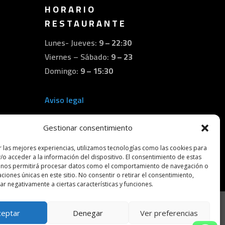
HORARIO
RESTAURANTE
Lunes- Jueves:
9 – 22:30
Viernes – Sábado:
9 – 23
Domingo:
9 – 15:30
Aviso legal
Política de cookies
Gestionar consentimiento
Declaración de privacidad
r las mejores experiencias, utilizamos tecnologías como las cookies para
/o acceder a la información del dispositivo. El consentimiento de estas
 nos permitirá procesar datos como el comportamiento de navegación o
caciones únicas en este sitio. No consentir o retirar el consentimiento,
r negativamente a ciertas características y funciones.
ona
Jamones ibéricos en Tarragona
ceptar
Denegar
Ver preferencias
ona
Tapas en Tarragona